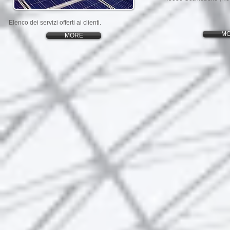
Elenco dei servizi offerti ai clienti.
M
MORE